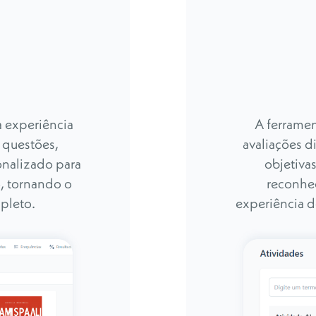
a experiência
A ferramen
, questões,
avaliações d
onalizado para
objetivas
, tornando o
reconhec
pleto.
experiência d